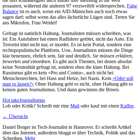
die drei Klimaleugner auch immer ihre Meinung in die Welt
posaunen, während die anderen 97 verzweifelt widersprechen.
False
Balance
ist es auch, wenn ein AfD-Männchen auch noch etwas
sagen darf; selbst wenn das alles lächerliche Lügen sind. Treten Sie
ans Mikrofon, Frau Weidel!
Gefragt ist natürlich Haltung. Journalisten müssen schreiben, was
ist: Ein Autofahrer hat einen Radfahrer getötet, nicht das Auto. Ein
Terrorist tötet nicht nur, er mordet. Es ist kein Portal, sondern eine
rechtspopulistische Plattform. Usw. Journalisten müssen die Dinge
klar benennen, ehrlich sein, fair und deutlich.
Sie müssen erklären,
bewerten und einordnen.
Es gibt auch Themen, bei denen absolut
keine Neutralität gefragt ist, sondern eben die klare Haltung. Bei
Rassismus gibt es kein «Pro und Contra», auch nicht bei
Menschenrechten, bei Hass und Hetze, bei Nazis. Kein
«Oder soll
man es lassen?»
Ohne Haltung geht es nicht, ohne Haltung gibt es
keinen guten Journalismus. Und dann gewinnen die Bösen.
Hot take
Journalismus
Lob oder Kritik? Schreib mir eine
Mail
oder kauf mir einen
Kaffee
.
← Übersicht
Daniel Berger ist Tech-Journalist in Hannover. Er schreibt Artikel
über das Internet, außerdem bloggt er über Technik, Politik und das
Schreiben.
Mehr