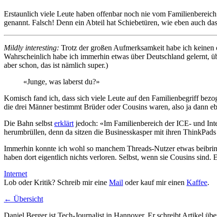
Erstaunlich viele Leute haben offenbar noch nie vom Familienbereic
genannt. Falsch! Denn ein Abteil hat Schiebetüren, wie eben auch das
Mildly interesting:
Trotz der großen Aufmerksamkeit habe ich keinen e
Wahrscheinlich habe ich immerhin etwas über Deutschland gelernt, ü
aber schon, das ist nämlich super.)
«Junge, was laberst du?»
Komisch fand ich, dass sich viele Leute auf den Familienbegriff bezog
die drei Männer bestimmt Brüder oder Cousins waren, also ja dann eb
Die Bahn selbst
erklärt
jedoch: «Im Familienbereich der ICE- und Inte
herumbrüllen, denn da sitzen die Businesskasper mit ihren ThinkPads u
Immerhin konnte ich wohl so manchem Threads-Nutzer etwas beibringe
haben dort eigentlich nichts verloren. Selbst, wenn sie Cousins sind. 
Internet
Lob oder Kritik? Schreib mir eine
Mail
oder kauf mir einen
Kaffee
.
← Übersicht
Daniel Berger ist Tech-Journalist in Hannover. Er schreibt Artikel üb