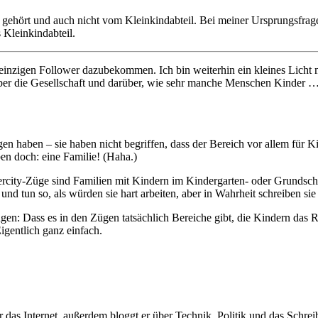
h gehört und auch nicht vom Kleinkindabteil. Bei meiner Ursprungsfra
 Kleinkindabteil.
inzigen Follower dazubekommen. Ich bin weiterhin ein kleines Licht 
ber die Gesellschaft und darüber, wie sehr manche Menschen Kinder … 
en haben – sie haben nicht begriffen, dass der Bereich vor allem für Kin
en doch: eine Familie! (Haha.)
rcity-Züge sind Familien mit Kindern im Kindergarten- oder Grundschul
nd tun so, als würden sie hart arbeiten, aber in Wahrheit schreiben sie 
n: Dass es in den Zügen tatsächlich Bereiche gibt, die Kindern das R
Eigentlich ganz einfach.
er das Internet, außerdem bloggt er über Technik, Politik und das Schre