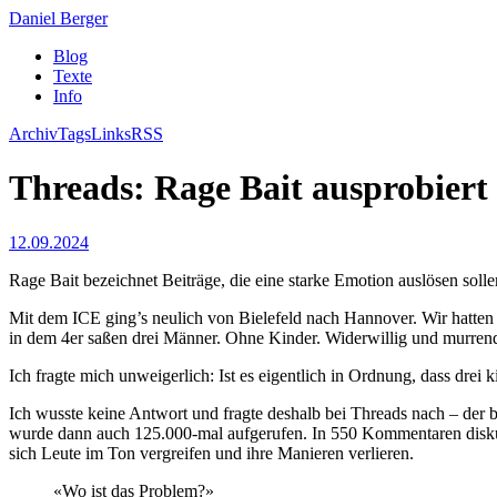
Daniel Berger
Blog
Texte
Info
Archiv
Tags
Links
RSS
Threads: Rage Bait ausprobiert
12.09.2024
Rage Bait bezeichnet Beiträge, die eine starke Emotion auslösen solle
Mit dem ICE ging’s neulich von Bielefeld nach Hannover. Wir hatten d
in dem 4er saßen drei Männer. Ohne Kinder. Widerwillig und murrend 
Ich fragte mich unweigerlich: Ist es eigentlich in Ordnung, dass dre
Ich wusste keine Antwort und fragte deshalb bei Threads nach – der b
wurde dann auch 125.000-mal aufgerufen. In 550 Kommentaren diskuti
sich Leute im Ton vergreifen und ihre Manieren verlieren.
«Wo ist das Problem?»