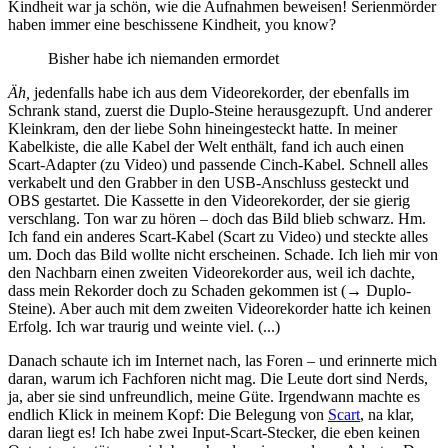
Kindheit war ja schön, wie die Aufnahmen beweisen! Serienmörder
haben immer eine beschissene Kindheit, you know?
Bisher habe ich niemanden ermordet
Äh,
jedenfalls habe ich aus dem Videorekorder, der ebenfalls im
Schrank stand, zuerst die Duplo-Steine herausgezupft. Und anderer
Kleinkram, den der liebe Sohn hineingesteckt hatte. In meiner
Kabelkiste, die alle Kabel der Welt enthält, fand ich auch einen
Scart-Adapter (zu Video) und passende Cinch-Kabel. Schnell alles
verkabelt und den Grabber in den USB-Anschluss gesteckt und
OBS gestartet. Die Kassette in den Videorekorder, der sie gierig
verschlang. Ton war zu hören – doch das Bild blieb schwarz. Hm.
Ich fand ein anderes Scart-Kabel (Scart zu Video) und steckte alles
um. Doch das Bild wollte nicht erscheinen. Schade. Ich lieh mir von
den Nachbarn einen zweiten Videorekorder aus, weil ich dachte,
dass mein Rekorder doch zu Schaden gekommen ist (→ Duplo-
Steine). Aber auch mit dem zweiten Videorekorder hatte ich keinen
Erfolg. Ich war traurig und weinte viel. (...)
Danach schaute ich im Internet nach, las Foren – und erinnerte mich
daran, warum ich Fachforen nicht mag. Die Leute dort sind Nerds,
ja, aber sie sind unfreundlich, meine Güte. Irgendwann machte es
endlich Klick in meinem Kopf: Die Belegung von
Scart
, na klar,
daran liegt es! Ich habe zwei Input-Scart-Stecker, die eben keinen