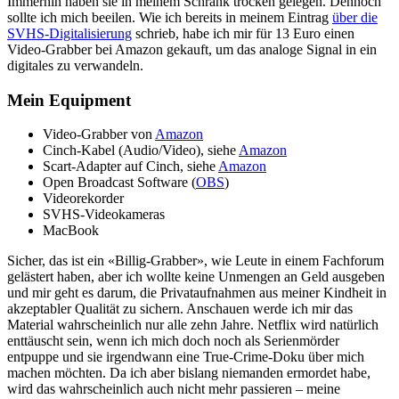
Immerhin haben sie in meinem Schrank trocken gelegen. Dennoch
sollte ich mich beeilen. Wie ich bereits in meinem Eintrag
über die
SVHS-Digitalisierung
schrieb, habe ich mir für 13 Euro einen
Video-Grabber bei Amazon gekauft, um das analoge Signal in ein
digitales zu verwandeln.
Mein Equipment
Video-Grabber von
Amazon
Cinch-Kabel (Audio/Video), siehe
Amazon
Scart-Adapter auf Cinch, siehe
Amazon
Open Broadcast Software (
OBS
)
Videorekorder
SVHS-Videokameras
MacBook
Sicher, das ist ein «Billig-Grabber», wie Leute in einem Fachforum
gelästert haben, aber ich wollte keine Unmengen an Geld ausgeben
und mir geht es darum, die Privataufnahmen aus meiner Kindheit in
akzeptabler Qualität zu sichern. Anschauen werde ich mir das
Material wahrscheinlich nur alle zehn Jahre. Netflix wird natürlich
enttäuscht sein, wenn ich mich doch noch als Serienmörder
entpuppe und sie irgendwann eine True-Crime-Doku über mich
machen möchten. Da ich aber bislang niemanden ermordet habe,
wird das wahrscheinlich auch nicht mehr passieren – meine