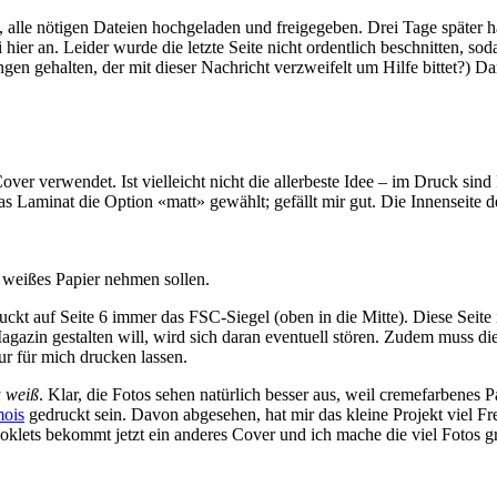
 alle nötigen Dateien hochgeladen und freigegeben. Drei Tage später 
ier an. Leider wurde die letzte Seite nicht ordentlich beschnitten, so
gen gehalten, der mit dieser Nachricht verzweifelt um Hilfe bittet?) D
ver verwendet. Ist vielleicht nicht die allerbeste Idee – im Druck sin
 das Laminat die Option «matt» gewählt; gefällt mir gut. Die Innenseite
n weißes Papier nehmen sollen.
uckt auf Seite 6 immer das FSC-Siegel (oben in die Mitte). Diese Seit
gazin gestalten will, wird sich daran eventuell stören. Zudem muss die
r für mich drucken lassen.
u weiß
. Klar, die Fotos sehen natürlich besser aus, weil cremefarbenes Pa
ois
gedruckt sein. Davon abgesehen, hat mir das kleine Projekt viel Fr
oklets bekommt jetzt ein anderes Cover und ich mache die viel Fotos gr