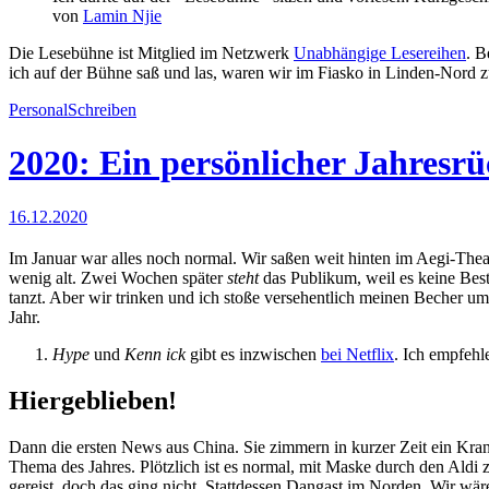
von
Lamin Njie
Die Lesebühne ist Mitglied im Netzwerk
Unabhängige Lesereihen
. B
ich auf der Bühne saß und las, waren wir im Fiasko in Linden-Nord z
Personal
Schreiben
2020: Ein persönlicher Jahresrü
16.12.2020
Im Januar war alles noch normal. Wir saßen weit hinten im Aegi-Theat
wenig alt. Zwei Wochen später
steht
das Publikum, weil es keine Bestu
tanzt. Aber wir trinken und ich stoße versehentlich meinen Becher um.
Jahr.
Hype
und
Kenn ick
gibt es inzwischen
bei Netflix
. Ich empfeh
Hiergeblieben!
Dann die ersten News aus China. Sie zimmern in kurzer Zeit ein Kra
Thema des Jahres. Plötzlich ist es normal, mit Maske durch den Aldi 
gereist, doch das ging nicht. Stattdessen Dangast im Norden. Wir wär