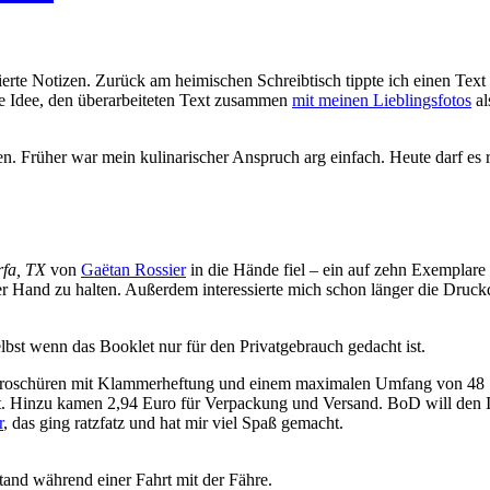
ierte Notizen. Zurück am heimischen Schreibtisch tippte ich einen Text
ie Idee, den überarbeiteten Text zusammen
mit meinen Lieblingsfotos
al
. Früher war mein kulinarischer Anspruch arg einfach. Heute darf es ru
fa, TX
von
Gaëtan Rossier
in die Hände fiel – ein auf zehn Exemplare l
r Hand zu halten. Außerdem interessierte mich schon länger die Druck
selbst wenn das Booklet nur für den Privatgebrauch gedacht ist.
Broschüren mit Klammerheftung und einem maximalen Umfang von 48 Sei
t. Hinzu kamen 2,94 Euro für Verpackung und Versand. BoD will den 
r
, das ging ratzfatz und hat mir viel Spaß gemacht.
tand während einer Fahrt mit der Fähre.