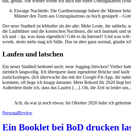
das, genial. Nie wieder werde ich auch nur einen Umzugskarton (volle
Etwaige Nachteile: Die Gardinenstange haben die Männer hekt
Männer den Turm aus Umzugskartons zu hoch gestapelt – Gott w
Der neue Stadtteil ist lebhafter als der alte: Mehr Leute, die sabbel
die Laubbläser und die komischen Nachbarn, die sich lautstark und s
ich und – tja, was dann eigentlich? Gibt es da Internet? Und was wil
werde, desto mehr mag ich Stille. Das ist aber ganz normal, glaube i
Laufen und latschen
Ein neuer Stadtteil bedeutet auch: neue Jogging-Strecken! Vorher hat
ziemlich langweilig. Ich überquere dann irgendeine Brücke und laufe
zurückzulegen. (Ich überwache das mit der Google-Fit-App, die natürli
kommen, oft liege ich knapp darunter. Mein Rekord für 2020 liegt bei
Außerdem finde ich, dass das Laufen […]. Oh, die Zeit ist leider um, a
Ach, da war ja noch etwas: Im Oktober 2020 habe ich geheirate
Personal
Review
Ein Booklet bei BoD drucken la