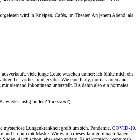
 Vorgelesen wird in Kneipen, Cafés, im Theater. An jenem Abend, als
,
ausverkauft, viele junge Leute wuselten umher; ich fühlte mich ein
ährend er vorliest und erzählt. Wie eine Party, nur dass niemand
 mir niemand Inkontinenz unterstellt. Bis dahin also ein normales
K. wieder lustig finden?
Too soon?
)
ne mysteriöse Lungenkrankheit greift um sich. Pandemie,
COVID-19
,
ke und Urlaub mit Maske. Wir wären dieses Jahr gern nach Italien
 im Süden. Auch schön, aber eben anders. Es ist komisch, wenn man