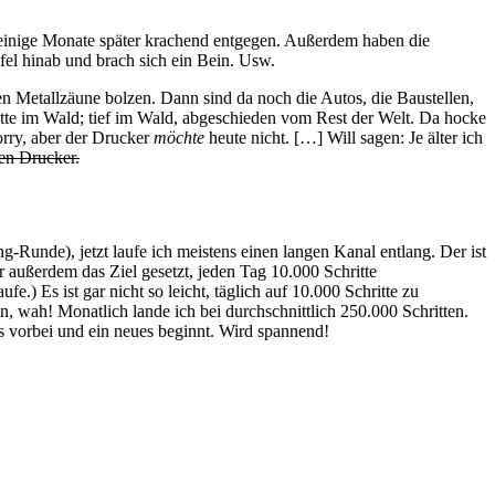
einige Monate später krachend entgegen. Außerdem haben die
el hinab und brach sich ein Bein. Usw.
egen Metallzäune bolzen. Dann sind da noch die Autos, die Baustellen,
ütte im Wald; tief im Wald, abgeschieden vom Rest der Welt. Da hocke
orry, aber der Drucker
möchte
heute nicht. […] Will sagen: Je älter ich
en Drucker.
-Runde), jetzt laufe ich meistens einen langen Kanal entlang. Der ist
r außerdem das Ziel gesetzt, jeden Tag 10.000 Schritte
) Es ist gar nicht so leicht, täglich auf 10.000 Schritte zu
, wah! Monatlich lande ich bei durchschnittlich 250.000 Schritten.
lls vorbei und ein neues beginnt. Wird spannend!