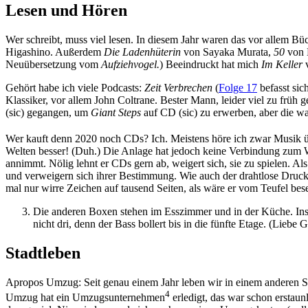
Lesen und Hören
Wer schreibt, muss viel lesen. In diesem Jahr waren das vor allem B
Higashino. Außerdem
Die Ladenhüterin
von Sayaka Murata,
50
von 
Neuübersetzung vom
Aufziehvogel.
) Beeindruckt hat mich
Im Keller
v
Gehört habe ich viele Podcasts:
Zeit Verbrechen
(
Folge 17
befasst si
Klassiker, vor allem John Coltrane. Bester Mann, leider viel zu früh ge
(sic) gegangen, um
Giant Steps
auf CD (sic) zu erwerben, aber die wa
Wer kauft denn 2020 noch CDs? Ich. Meistens höre ich zwar Musik 
Welten besser! (Duh.) Die Anlage hat jedoch keine Verbindung zu
annimmt. Nölig lehnt er CDs gern ab, weigert sich, sie zu spielen. A
und verweigern sich ihrer Bestimmung. Wie auch der drahtlose Druck
mal nur wirre Zeichen auf tausend Seiten, als wäre er vom Teufel bes
Die anderen Boxen stehen im Esszimmer und in der Küche. In
nicht dri, denn der Bass bollert bis in die fünfte Etage. (Liebe 
Stadtleben
Apropos Umzug: Seit genau einem Jahr leben wir in einem anderen Sta
4
Umzug hat ein Umzugsunternehmen
erledigt, das war schon erstaun