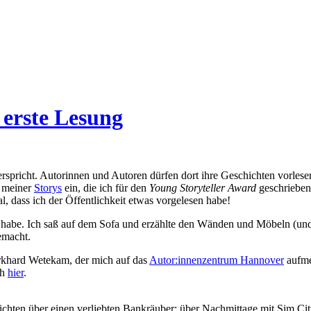
 erste Lesung
rspricht. Autorinnen und Autoren dürfen dort ihre Geschichten vorle
e meiner
Storys
ein, die ich für den
Young Storyteller Award
geschrieben 
, dass ich der Öffentlichkeit etwas vorgelesen habe!
t habe. Ich saß auf dem Sofa und erzählte den Wänden und Möbeln (und
emacht.
rkhard Wetekam, der mich auf das
Autor:innenzentrum Hannover
aufme
ch
hier
.
ichten über einen verliebten Bankräuber; über Nachmittage mit Sim Cit