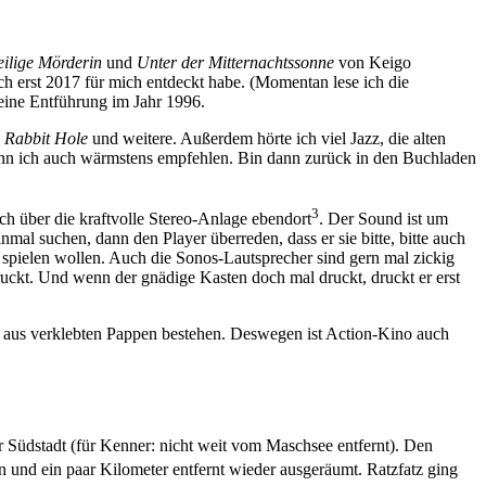
eilige Mörderin
und
Unter der Mitternachtssonne
von Keigo
 erst 2017 für mich entdeckt habe. (Momentan lese ich die
eine Entführung im Jahr 1996.
,
Rabbit Hole
und weitere. Außerdem hörte ich viel Jazz, die alten
nn ich auch wärmstens empfehlen. Bin dann zurück in den Buchladen
3
 über die kraftvolle Stereo-Anlage ebendort
. Der Sound ist um
nmal suchen, dann den Player überreden, dass er sie bitte, bitte auch
. spielen wollen. Auch die Sonos-Lautsprecher sind gern mal zickig
uckt. Und wenn der gnädige Kasten doch mal druckt, druckt er erst
aus verklebten Pappen bestehen. Deswegen ist Action-Kino auch
r Südstadt (für Kenner: nicht weit vom Maschsee entfernt). Den
n und ein paar Kilometer entfernt wieder ausgeräumt. Ratzfatz ging