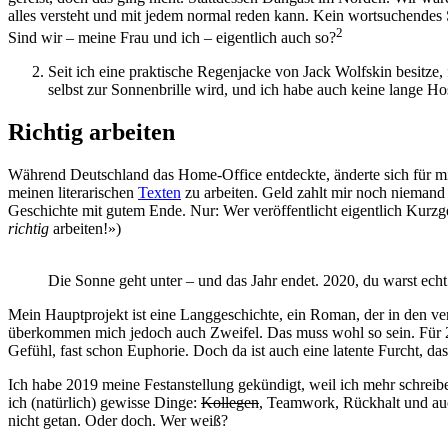
alles versteht und mit jedem normal reden kann. Kein wortsuchendes 
2
Sind wir – meine Frau und ich – eigentlich auch so?
Seit ich eine praktische Regenjacke von Jack Wolfskin besitze, f
selbst zur Sonnenbrille wird, und ich habe auch keine lange H
Richtig arbeiten
Während Deutschland das Home-Office entdeckte, änderte sich für mich
meinen literarischen
Texten
zu arbeiten. Geld zahlt mir noch niemand 
Geschichte mit gutem Ende. Nur: Wer veröffentlicht eigentlich Kurz
richtig
arbeiten!»)
Die Sonne geht unter – und das Jahr endet. 2020, du warst echt
Mein Hauptprojekt ist eine Langgeschichte, ein Roman, der in den ve
überkommen mich jedoch auch Zweifel. Das muss wohl so sein. Für 
Gefühl, fast schon Euphorie. Doch da ist auch eine latente Furcht, da
Ich habe 2019 meine Festanstellung gekündigt, weil ich mehr schreibe
ich (natürlich) gewisse Dinge:
Kollegen
, Teamwork, Rückhalt und auc
nicht getan. Oder doch. Wer weiß?