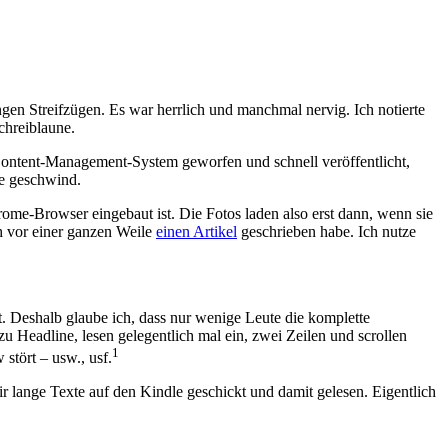
gen Streifzügen. Es war herrlich und manchmal nervig. Ich notierte
Schreiblaune.
n Content-Management-System geworfen und schnell veröffentlicht,
ie geschwind.
me-Browser eingebaut ist. Die Fotos laden also erst dann, wenn sie
h vor einer ganzen Weile
einen Artikel
geschrieben habe. Ich nutze
t. Deshalb glaube ich, dass nur wenige Leute die komplette
 Headline, lesen gelegentlich mal ein, zwei Zeilen und scrollen
1
stört – usw., usf.
ir lange Texte auf den Kindle geschickt und damit gelesen. Eigentlich