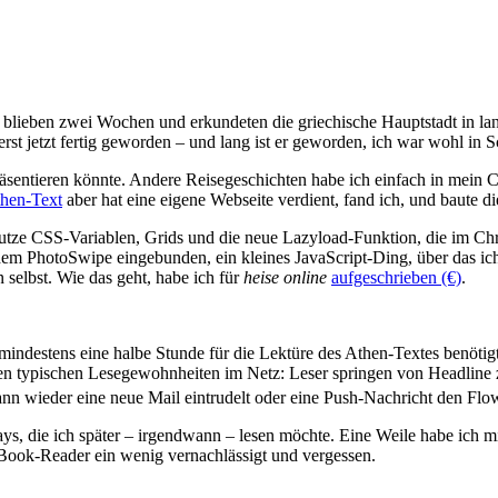
 blieben zwei Wochen und erkundeten die griechische Hauptstadt in lan
 erst jetzt fertig geworden – und lang ist er geworden, ich war wohl in 
 präsentieren könnte. Andere Reisegeschichten habe ich einfach in mei
hen-Text
aber hat eine eigene Webseite verdient, fand ich, und baute d
ze CSS-Variablen, Grids und die neue Lazyload-Funktion, die im Chro
dem PhotoSwipe eingebunden, ein kleines JavaScript-Ding, über das ic
selbst. Wie das geht, habe ich für
heise online
aufgeschrieben (€)
.
mindestens eine halbe Stunde für die Lektüre des Athen-Textes benötig
den typischen Lesegewohnheiten im Netz: Leser springen von Headline zu
ann wieder eine neue Mail eintrudelt oder eine Push-Nachricht den Flow 
says, die ich später – irgendwann – lesen möchte. Eine Weile habe ich m
 E-Book-Reader ein wenig vernachlässigt und vergessen.