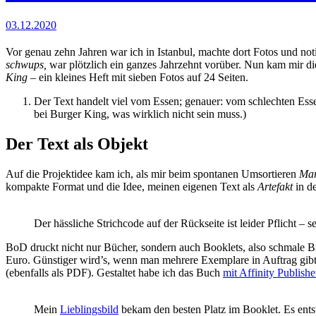
03.12.2020
Vor genau zehn Jahren war ich in Istanbul, machte dort Fotos und not
schwups,
war plötzlich ein ganzes Jahrzehnt vorüber. Nun kam mir d
King
– ein kleines Heft mit sieben Fotos auf 24 Seiten.
Der Text handelt viel vom Essen; genauer: vom schlechten Essen
bei Burger King, was wirklich nicht sein muss.)
Der Text als Objekt
Auf die Projektidee kam ich, als mir beim spontanen Umsortieren
Mar
kompakte Format und die Idee, meinen eigenen Text als
Artefakt
in de
Der hässliche Strichcode auf der Rückseite ist leider Pflicht – 
BoD druckt nicht nur Bücher, sondern auch Booklets, also schmale 
Euro. Günstiger wird’s, wenn man mehrere Exemplare in Auftrag gib
(ebenfalls als PDF). Gestaltet habe ich das Buch
mit Affinity Publishe
Mein
Lieblingsbild
bekam den besten Platz im Booklet. Es ents