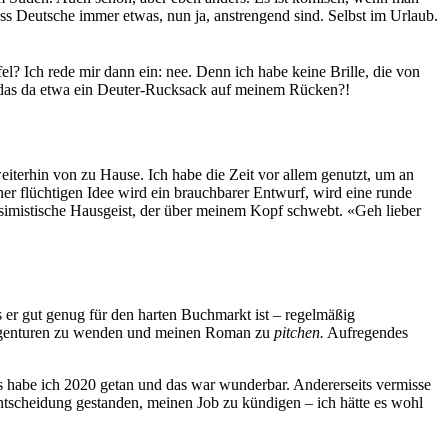
ss Deutsche immer etwas, nun ja, anstrengend sind. Selbst im Urlaub.
fel? Ich rede mir dann ein: nee. Denn ich habe keine Brille, die von
st das da etwa ein Deuter-Rucksack auf meinem Rücken?!
eiterhin von zu Hause. Ich habe die Zeit vor allem genutzt, um an
ner flüchtigen Idee wird ein brauchbarer Entwurf, wird eine runde
ssimistische Hausgeist, der über meinem Kopf schwebt. «Geh lieber
 er gut genug für den harten Buchmarkt ist – regelmäßig
uragenturen zu wenden und meinen Roman zu
pitchen.
Aufregendes
as habe ich 2020 getan und das war wunderbar. Andererseits vermisse
ntscheidung gestanden, meinen Job zu kündigen – ich hätte es wohl