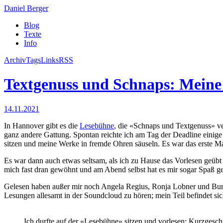
Daniel Berger
Blog
Texte
Info
Archiv
Tags
Links
RSS
Textgenuss und Schnaps: Meine
14.11.2021
In Hannover gibt es die
Lesebühne
, die «Schnaps und Textgenuss» ve
ganz andere Gattung. Spontan reichte ich am Tag der Deadline einig
sitzen und meine Werke in fremde Ohren säuseln. Es war das erste Mal
Es war dann auch etwas seltsam, als ich zu Hause das Vorlesen geüb
mich fast dran gewöhnt und am Abend selbst hat es mir sogar Spaß g
Gelesen haben außer mir noch Angela Regius, Ronja Lobner und Bu
Lesungen allesamt in der Soundcloud zu hören; mein Teil befindet si
Ich durfte auf der «Lesebühne» sitzen und vorlesen: Kurzgesch