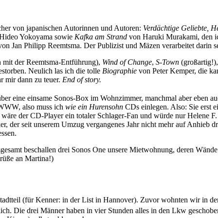
ücher von japanischen Autorinnen und Autoren:
Verdächtige Geliebte, H
Hideo Yokoyama sowie
Kafka am Strand
von Haruki Murakami, den ich
on Jan Philipp Reemtsma. Der Publizist und Mäzen verarbeitet darin s
ch mit der Reemtsma-Entführung),
Wind of Change
,
S-Town
(großartig!)
storben. Neulich las ich die tolle
Biographie
von Peter Kemper, die ka
r mir dann zu teuer.
End of story.
über eine einsame Sonos-Box im Wohnzimmer, manchmal aber eben auch
m WWW, also muss ich
wie ein Hurensohn
CDs einlegen. Also: Sie erst ei
ls wäre der CD-Player ein totaler Schlager-Fan und würde nur Helene F
er, der seit unserem Umzug vergangenes Jahr nicht mehr auf Anhieb dr
essen.
sgesamt beschallen drei Sonos One unsere Mietwohnung, deren Wände 
Grüße an Martina!)
dtteil (für Kenner: in der List in Hannover). Zuvor wohnten wir in de
lich. Die drei Männer haben in vier Stunden alles in den Lkw geschobe