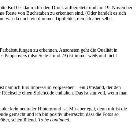
hatte BoD es dann «für den Druck aufbereitet» und am 19. November
dass Reste von Buchstaben zu erkennen sind. (Oder handelt es sich
ann war da noch ein dummer Tippfehler, den ich aber selbst
d Farbabstufungen zu erkennen. Ansonsten geht die Qualität in
 des Pappcovers (also Seite 2 und 23) ist immer weiß und nicht
e ist nämlich fürs Impressum vorgesehen – ein Umstand, der den
 Rückseite einen Strichcode enthalten. Das ist sinnvoll, wenn man
pier kein neutraler Hintergrund ist. Mir aber egal, denn mir ist die
eude gemacht und ich bin positiv überrascht, dass die Fotos so
ößer, seitenfüllend.
To be continued.