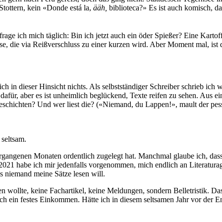
Stottern, kein «Donde está la,
ääh,
biblioteca?» Es ist auch komisch, da
rage ich mich täglich: Bin ich jetzt auch ein öder Spießer? Eine Kartof
ose, die via Reißverschluss zu einer kurzen wird. Aber Moment mal, i
 in dieser Hinsicht nichts. Als selbstständiger Schreiber schrieb ich w
dafür, aber es ist unheimlich beglückend, Texte reifen zu sehen. Aus ei
geschichten? Und wer liest die? («Niemand, du Lappen!», mault der pe
 seltsam.
rgangenen Monaten ordentlich zugelegt hat. Manchmal glaube ich, dass
2021 habe ich mir jedenfalls vorgenommen, mich endlich an Literat
ss niemand meine Sätze lesen will.
n wollte, keine Fachartikel, keine Meldungen, sondern Belletristik. D
h ein festes Einkommen. Hätte ich in diesem seltsamen Jahr vor der E