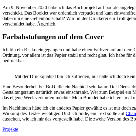
Am 9. November 2020 habe ich das Buchprojekt auf bod.de angelegt,
verschickt. Das Booklet war ordentlich verpackt und kam einwandfrei h
dabei um eine Geheimbotschaft? Wird in der Druckerei ein Troll gefan
verschuldet habe. Ärgerlich.
Farbabstufungen auf dem Cover
Ich bin ein Risiko eingegangen und habe einen Farbverlauf auf dem Co
Ordnung, vor allem ist das Papier stabil und recht glatt. Ich habe für
bedruckbar.
Mit der Druckqualität bin ich zufrieden, nur hätte ich doch kei
Eine Besonderheit bei BoD, die ein Nachteil sein kann: Der Dienst dr
Gestaltungsraum natürlich etwas einschränkt. Wer zum Beispiel ein Ma
das eigene Werk verkaufen möchte. Mein Booklet habe ich erst mal nu
Im Nachhinein hätte ich ein anderes Papier gewählt; es ist mir doch
z
Wirkung des Textes wichtiger. Und ich finde, ein Text sollte auf
Cham
aussehen, wie ich mir das vorgestellt habe. Die zweite Version des Bo
Projekte