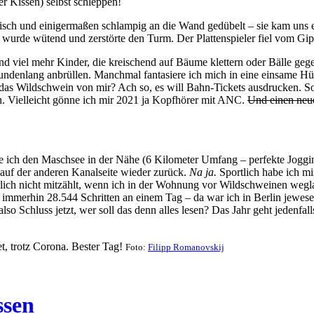
r Kissen) selbst schleppen!
isch und einigermaßen schlampig an die Wand gedübelt – sie kam uns 
urde wütend und zerstörte den Turm. Der Plattenspieler fiel vom Gipf
n, und viel mehr Kinder, die kreischend auf Bäume klettern oder Bälle g
tundenlang anbrüllen. Manchmal fantasiere ich mich in eine einsame H
l das Wildschwein von mir? Ach so, es will Bahn-Tickets ausdrucken. S
ch. Vielleicht gönne ich mir 2021 ja Kopfhörer mit ANC.
Und einen neu
te ich den Maschsee in der Nähe (6 Kilometer Umfang – perfekte Jogging
 auf der anderen Kanalseite wieder zurück.
Na ja.
Sportlich habe ich mi
ch nicht mitzählt, wenn ich in der Wohnung vor Wildschweinen weglaufe.
 immerhin 28.544 Schritten an einem Tag – da war ich in Berlin jewesen
lso Schluss jetzt, wer soll das denn alles lesen? Das Jahr geht jedenfa
t, trotz Corona. Bester Tag!
Foto:
Filipp Romanovskij
ssen